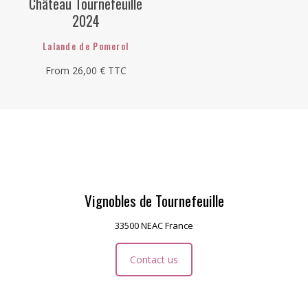
Château Tournefeuille
page
page
2024
Lalande de Pomerol
From
26,00
€
TTC
This
product
has
multiple
variants.
The
options
may
be
Vignobles de Tournefeuille
chosen
on
33500 NEAC France
the
product
page
Contact us