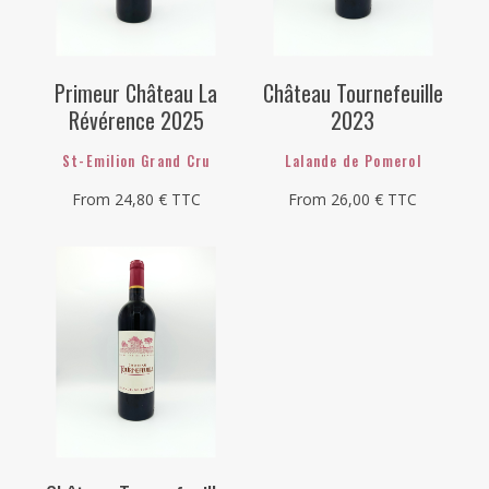
Primeur Château La
Château Tournefeuille
Révérence 2025
2023
St-Emilion Grand Cru
Lalande de Pomerol
From
24,80
€
TTC
From
26,00
€
TTC
This
This
product
product
has
has
multiple
multiple
variants.
variants.
The
The
options
options
may
may
be
be
chosen
chosen
on
on
the
the
product
product