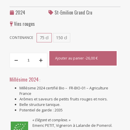
2024
St-Emilion Grand Cru
Vins rouges
75 cl
150 cl
CONTENANCE
Château
Ajouter au panier -
26,00
€
La
Révérence
2024
quantity
Millésime 2024
:
Millésime 2024 certifié Bio – FR-BIO-01 – Agriculture
France
Arômes et saveurs de petits fruits rouges et noirs.
Belle structure tanique.
Potentiel de garde : 2035
«
Elégant et complexe.
»
Emeric PETIT, Vigneron à Lalande de Pomerol.