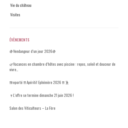
Vie du château
Visites
ÉVÈNEMENTS
🍇Vendangeur d’un jour 2026🍇
🌿Vacances en chambre d’hôtes avec piscine : repos, soleil et douceur de
vivre…
❗​❗​reporté ❗​❗ Apéritif Ephémère 2026 ❗​❗​ 🕺
🍷L’offre se termine dimanche 21 juin 2026 !
Salon des Viticulteurs – La Fère