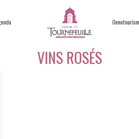
genda
Oenotouris
VINS ROSÉS