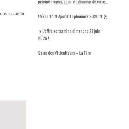
piscine : repos, soleil et douceur de vivre…
us accueillir
❗​❗​reporté ❗​❗ Apéritif Ephémère 2026 ❗​❗​ 🕺
🍷L’offre se termine dimanche 21 juin
2026 !
Salon des Viticulteurs – La Fère